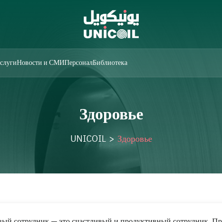
услуги
Новости и СМИ
Персонал
Библиотека
Здоровье
UNICOIL
>
Здоровье
вый сотрудник — это счастливый и продуктивный сотрудник. Пр