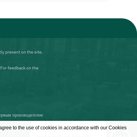
ly present on the site.
 For feedback on the
первым производителем
 agree to the use of cookies in accordance with our Cookies
Hi there, I'm your dedicated
X