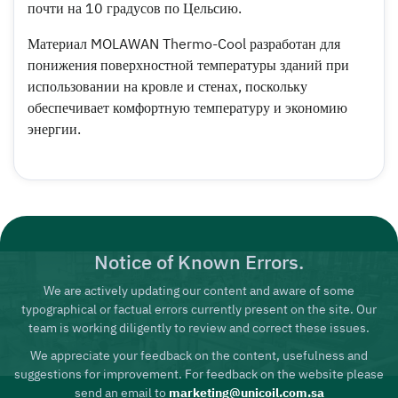
почти на 10 градусов по Цельсию.
Материал MOLAWAN Thermo-Cool разработан для
понижения поверхностной температуры зданий при
использовании на кровле и стенах, поскольку
обеспечивает комфортную температуру и экономию
энергии.
Notice of Known Errors.
We are actively updating our content and aware of some
typographical or factual errors currently present on the site. Our
team is working diligently to review and correct these issues.
We appreciate your feedback on the content, usefulness and
suggestions for improvement. For feedback on the website please
send an email to
marketing@unicoil.com.sa