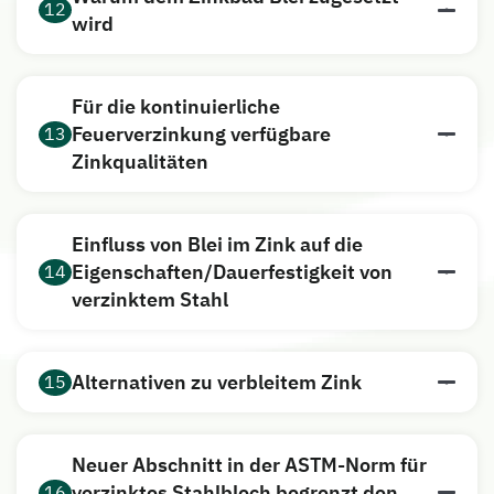
12
wird
Für die kontinuierliche
Feuerverzinkung verfügbare
13
Zinkqualitäten
Einfluss von Blei im Zink auf die
Eigenschaften/Dauerfestigkeit von
14
verzinktem Stahl
Alternativen zu verbleitem Zink
15
Neuer Abschnitt in der ASTM-Norm für
verzinktes Stahlblech begrenzt den
16