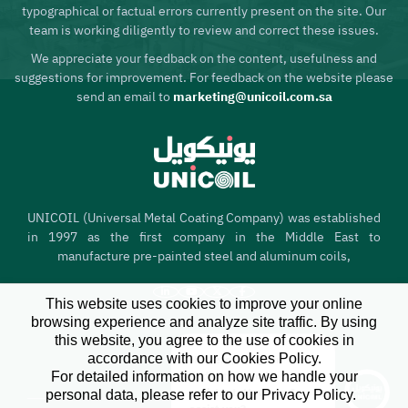
typographical or factual errors currently present on the site. Our
team is working diligently to review and correct these issues.
We appreciate your feedback on the content, usefulness and
suggestions for improvement. For feedback on the website please
send an email to
marketing@unicoil.com.sa
UNICOIL (Universal Metal Coating Company) was established
in 1997 as the first company in the Middle East to
manufacture pre-painted steel and aluminum coils,
This website uses cookies to improve your online
browsing experience and analyze site traffic. By using
this website, you agree to the use of cookies in
Heim
accordance with our Cookies Policy.
Hi there, I'm your
Wer sind wir
X
For detailed information on how we handle your
dedicated service
personal data, please refer to our Privacy Policy.
assistant. How can I