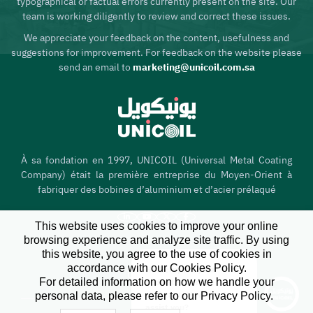
typographical or factual errors currently present on the site. Our
team is working diligently to review and correct these issues.
We appreciate your feedback on the content, usefulness and
suggestions for improvement. For feedback on the website please
send an email to
marketing@unicoil.com.sa
À sa fondation en 1997, UNICOIL (Universal Metal Coating
Company) était la première entreprise du Moyen-Orient à
fabriquer des bobines d’aluminium et d’acier prélaqué
This website uses cookies to improve your online
browsing experience and analyze site traffic. By using
this website, you agree to the use of cookies in
Maison
accordance with our Cookies Policy.
Qui sommes-nous
Hi there, I'm your
X
For detailed information on how we handle your
dedicated service
personal data, please refer to our Privacy Policy.
assistant. How can I