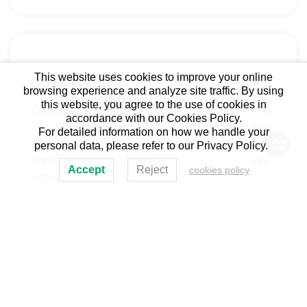
This website uses cookies to improve your online
Chemins de câbles
browsing experience and analyze site traffic. By using
this website, you agree to the use of cookies in
Caractéristiques recommandées Revêtement de
accordance with our Cookies Policy.
Hi there, I'm your
zinc : 275 g/m² (min.) Épaisseur : 1,00 mm (min)
X
For detailed information on how we handle your
dedicated service
Qualité : ASTM A653M FS de type A/B Paillettes :
personal data, please refer to our Privacy Policy.
assistant. How can I
régulières / laminage superficiel / mini-laminage
assist you?
Accept
Reject
cookies policy
superficiel