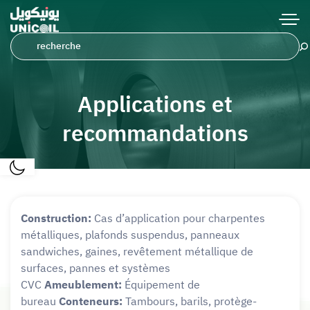
Applications et
recommandations
Construction:
Cas d’application pour charpentes
métalliques, plafonds suspendus, panneaux
sandwiches, gaines, revêtement métallique de
surfaces, pannes et systèmes
CVC
Ameublement:
Équipement de
bureau
Conteneurs:
Tambours, barils, protège-