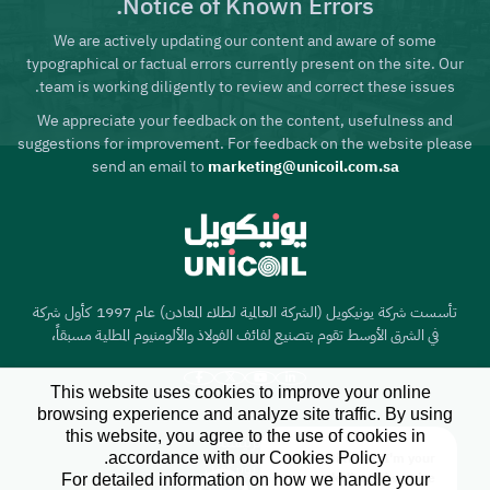
Notice of Known Errors.
We are actively updating our content and aware of some
typographical or factual errors currently present on the site. Our
team is working diligently to review and correct these issues.
We appreciate your feedback on the content, usefulness and
suggestions for improvement. For feedback on the website please
send an email to
marketing@unicoil.com.sa
تأسست شركة يونيكويل (الشركة العالمية لطلاء المعادن) عام 1997 كأول شركة
في الشرق الأوسط تقوم بتصنيع لفائف الفولاذ والألومنيوم المطلية مسبقاً،
This website uses cookies to improve your online
browsing experience and analyze site traffic. By using
this website, you agree to the use of cookies in
الرئيسية
accordance with our Cookies Policy.
Hi there, I'm your
X
عن يونيكويل
For detailed information on how we handle your
dedicated service